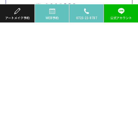
アートメイク予約
WEB予約
0725-21-8787
公式アカウント
HOME
クリニック案内
料金のご案内
お知らせ
採用情報
アートメイク
メニューのご紹介
アーティスト一覧
料金のご案内
当院の特徴・施術の流れ
ご注意事項
よくあるご質問
医療脱毛
使用機材のご案内
ご注意事項