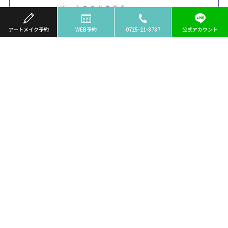
アートメイク予約
WEB予約
0725-21-8787
公式アカウント
HOME
クリニック案内
料金のご案内
お知らせ
採用情報
アートメイク
メニューのご紹介
アーティスト一覧
料金のご案内
当院の特徴・施術の流れ
ご注意事項
よくあるご質問
医療脱毛
使用機材のご案内
ご注意事項